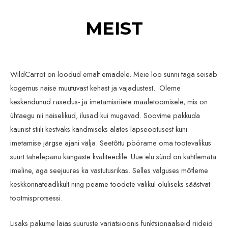
MEIST
WildCarrot on loodud emalt emadele. Meie loo sünni taga seisab
kogemus naise muutuvast kehast ja vajadustest. Oleme
keskendunud rasedus- ja imetamisriiete maaletoomisele, mis on
ühtaegu nii naiselikud, ilusad kui mugavad. Soovime pakkuda
kaunist stiili kestvaks kandmiseks alates lapseootusest kuni
imetamise järgse ajani välja. Seetõttu pöörame oma tootevalikus
suurt tähelepanu kangaste kvaliteedile. Uue elu sünd on kahtlemata
imeline, aga seejuures ka vastutusrikas. Selles valguses mõtleme
keskkonnateadlikult ning peame toodete valikul oluliseks säästvat
tootmisprotsessi.
Lisaks pakume laias suuruste variatsioonis funktsionaalseid riideid