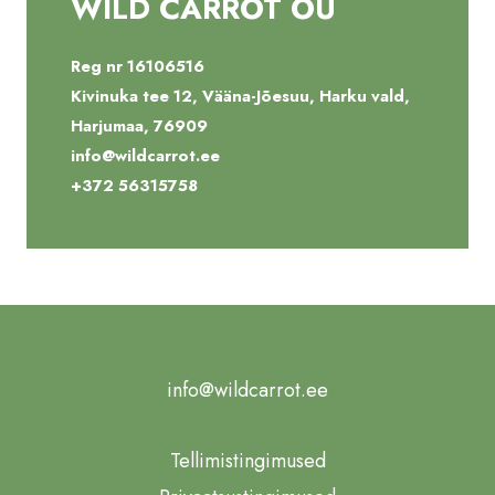
WILD CARROT OÜ
Reg nr 16106516
Kivinuka tee 12, Vääna-Jõesuu, Harku vald,
Harjumaa, 76909
info@wildcarrot.ee
+372 56315758
info@wildcarrot.ee
Tellimistingimused