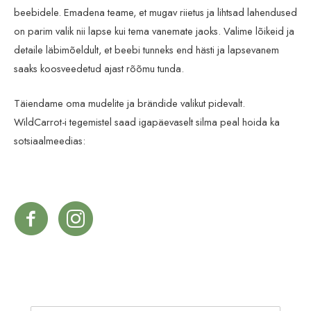
beebidele. Emadena teame, et mugav riietus ja lihtsad lahendused
on parim valik nii lapse kui tema vanemate jaoks. Valime lõikeid ja
detaile läbimõeldult, et beebi tunneks end hästi ja lapsevanem
saaks koosveedetud ajast rõõmu tunda.
Täiendame oma mudelite ja brändide valikut pidevalt.
WildCarrot-i tegemistel saad igapäevaselt silma peal hoida ka
sotsiaalmeedias: