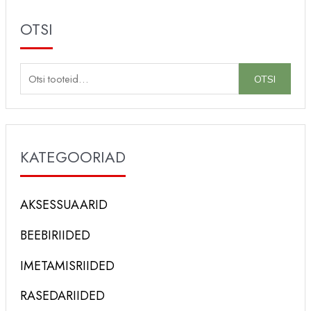
OTSI
O
OTSI
t
s
i
KATEGOORIAD
:
AKSESSUAARID
BEEBIRIIDED
IMETAMISRIIDED
RASEDARIIDED