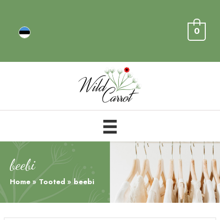
0
beebi
Home
Tooted
beebi