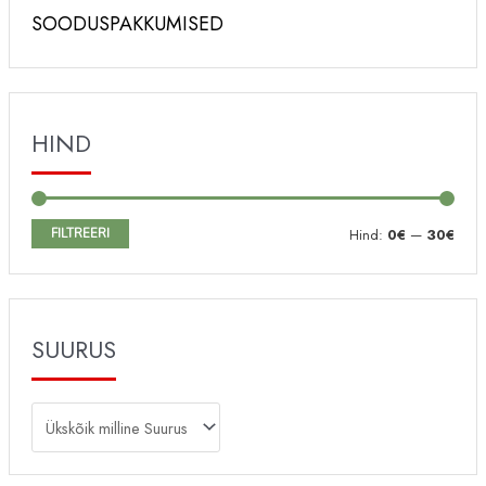
SOODUSPAKKUMISED
HIND
M
M
FILTREERI
Hind:
0€
—
30€
i
a
n
k
i
s
SUURUS
m
i
a
m
a
a
l
a