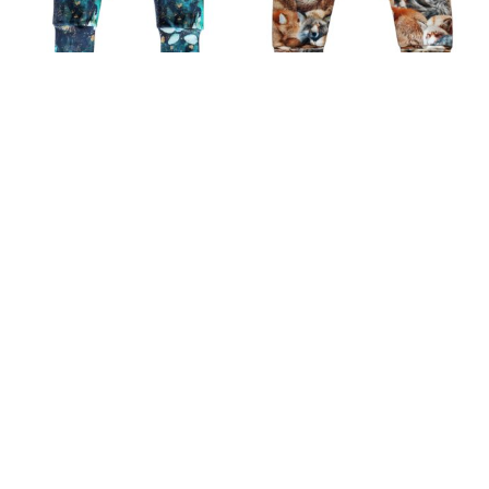
BEEBIPÜKSID
BEEBIPÜKSID UNISED
TUMEROHELINE
REBASED
LEHED
12.90
€
12.90
€