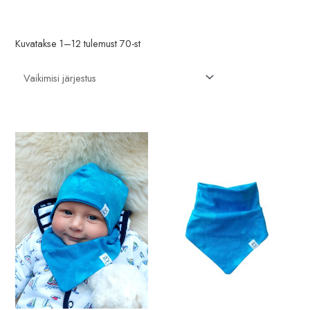
n
l
e
n
Kuvatakse 1–12 tulemust 70-st
h
e
i
h
n
i
d
n
d