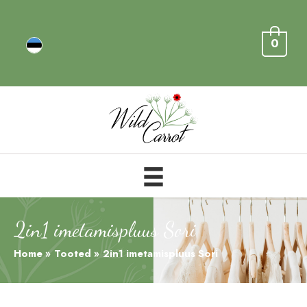
0
2in1 imetamispluus Sori
Home
Tooted
2in1 imetamispluus Sori