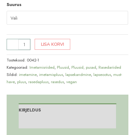
Suurus
2in1
LISA KORVI
imetamispluus
Sori
Tootekood:
0042-1
kogus
Kategooriad:
Imetamisriided
,
Pluusid
,
Pluusid, pusad
,
Rasedariided
Sildid:
imetamine
,
imetamispluus
,
lapsekandmine
,
lapseootus
,
must-
have
,
pluus
,
rasedapluus
,
rasedus
,
vegan
KIRJELDUS
Lisainfo