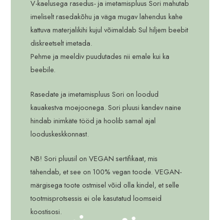
V-kaelusega rasedus- ja imetamispluus Sori mahutab
imeliselt rasedakõhu ja väga mugav lahendus kahe
kattuva materjalikihi kujul võimaldab Sul hiljem beebit
diskreetselt imetada.
Pehme ja meeldiv puudutades nii emale kui ka
beebile.
Rasedate ja imetamispluus Sori on loodud
kauakestva moejoonega. Sori pluusi kandev naine
hindab inimkäte tööd ja hoolib samal ajal
looduskeskkonnast.
NB! Sori pluusil on VEGAN sertifikaat, mis
tähendab, et see on 100% vegan toode. VEGAN-
märgisega toote ostmisel võid olla kindel, et selle
tootmisprotsessis ei ole kasutatud loomseid
koostisosi.