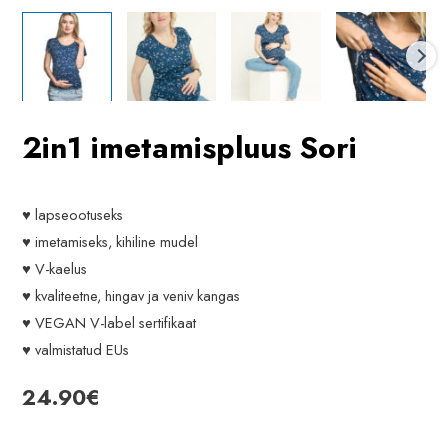
2in1 imetamispluus Sori
♥ lapseootuseks
♥ imetamiseks, kihiline mudel
♥ V-kaelus
♥ kvaliteetne, hingav ja veniv kangas
♥ VEGAN V-label sertifikaat
♥ valmistatud EUs
24.90
€