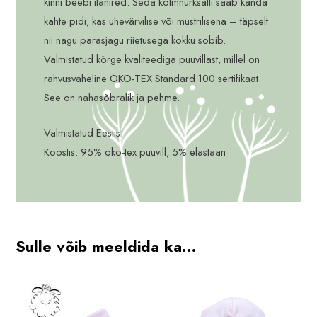
kinni beebi ilanired. Seda kolmnurksalli saab kanda
kahte pidi, kas ühevärvilise või mustrilisena – täpselt
nii nagu parasjagu riietusega kokku sobib.
Valmistatud kõrge kvaliteediga puuvillast, millel on
rahvusvaheline ÖKO-TEX Standard 100 sertifikaat.
See on nahasõbralik ja pehme.
Valmistatud Eestis.
Koostis: 95% öko-tex puuvill, 5% elastaan
Sulle võib meeldida ka…