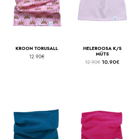
KROON TORUSALL
HELEROOSA K/S
MÜTS
12.90
€
Algne
Praegun
12.90
€
10.90
€
hind
hind
oli:
on:
12.90€.
10.90€.