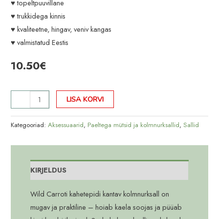
♥ topeltpuuvillane
♥ trukkidega kinnis
♥ kvaliteetne, hingav, veniv kangas
♥ valmistatud Eestis
10.50
€
Heleroosa/kroon
LISA KORVI
kolmnurksall
kogus
Kategooriad:
Aksessuaarid
,
Paeltega mütsid ja kolmnurksallid
,
Sallid
KIRJELDUS
Wild Carroti kahetepidi kantav kolmnurksall on
mugav ja praktiline – hoiab kaela soojas ja püüab