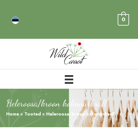
0
Heleroosa/kroon kolmnurksall
Home
Tooted
Heleroosa/kroon kolmnurksall