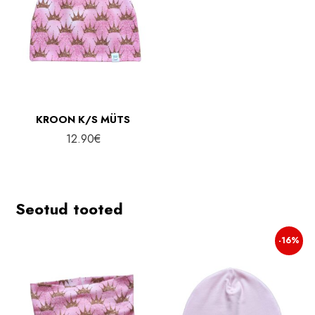
KROON K/S MÜTS
12.90
€
Seotud tooted
-16%