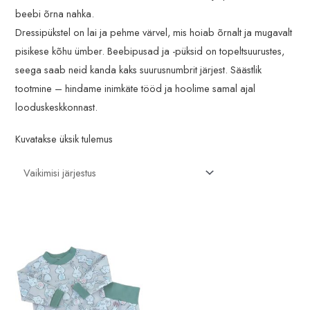
beebi õrna nahka.
d
n
Dressipükstel on lai ja pehme värvel, mis hoiab õrnalt ja mugavalt
d
pisikese kõhu ümber. Beebipusad ja -püksid on topeltsuurustes,
seega saab neid kanda kaks suurusnumbrit järjest. Säästlik
tootmine – hindame inimkäte tööd ja hoolime samal ajal
looduskeskkonnast.
Kuvatakse üksik tulemus