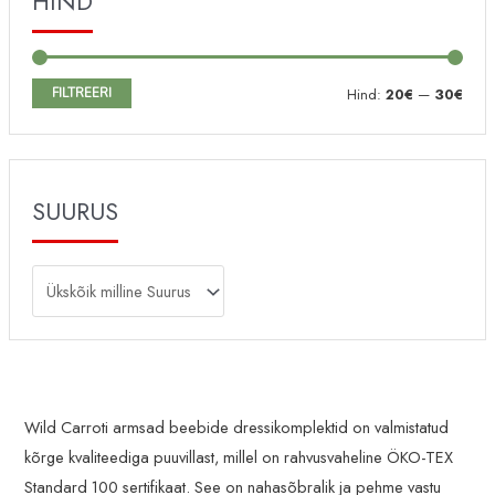
HIND
M
M
FILTREERI
Hind:
20€
—
30€
i
a
n
k
i
s
SUURUS
m
i
a
m
a
a
l
a
n
l
e
n
h
e
Wild Carroti armsad beebide dressikomplektid on valmistatud
kõrge kvaliteediga puuvillast, millel on rahvusvaheline ÖKO-TEX
i
h
Standard 100 sertifikaat. See on nahasõbralik ja pehme vastu
n
i