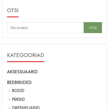
OTSI
O
OTSI
t
s
i
KATEGOORIAD
:
AKSESSUAARID
BEEBIRIIDED
BODID
PÜKSID
DRESSIPLUUSID