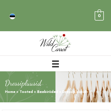
0
Dressipluusid
Home
Tooted
Beebiriided
Dressipluusid