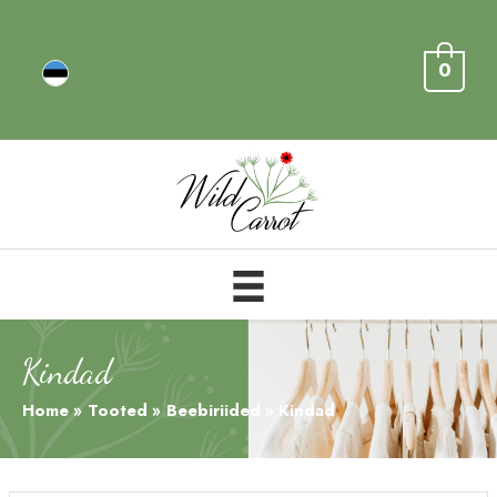
0
Kindad
Home
Tooted
Beebiriided
Kindad