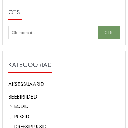
OTSI
O
OTSI
t
s
i
KATEGOORIAD
:
AKSESSUAARID
BEEBIRIIDED
BODID
PÜKSID
DRESSIPLUUSID