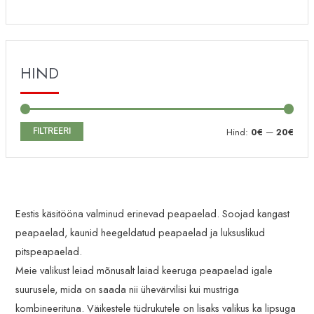
HIND
M
M
FILTREERI
Hind:
0€
—
20€
i
a
n
k
i
s
Eestis käsitööna valminud erinevad peapaelad. Soojad kangast
m
i
peapaelad, kaunid heegeldatud peapaelad ja luksuslikud
a
m
pitspeapaelad.
a
a
Meie valikust leiad mõnusalt laiad keeruga peapaelad igale
l
a
suurusele, mida on saada nii ühevärvilisi kui mustriga
n
l
kombineerituna. Väikestele tüdrukutele on lisaks valikus ka lipsuga