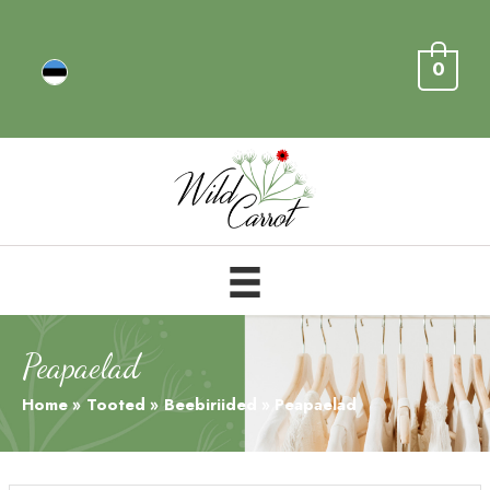
0
Peapaelad
Home
Tooted
Beebiriided
Peapaelad