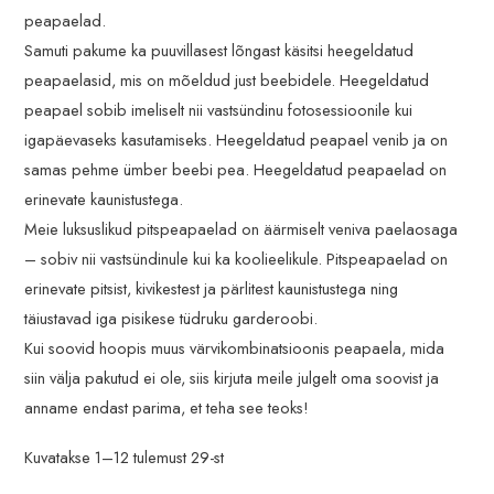
e
n
peapaelad.
h
e
Samuti pakume ka puuvillasest lõngast käsitsi heegeldatud
i
h
peapaelasid, mis on mõeldud just beebidele. Heegeldatud
peapael sobib imeliselt nii vastsündinu fotosessioonile kui
n
i
igapäevaseks kasutamiseks. Heegeldatud peapael venib ja on
d
n
samas pehme ümber beebi pea. Heegeldatud peapaelad on
d
erinevate kaunistustega.
Meie luksuslikud pitspeapaelad on äärmiselt veniva paelaosaga
– sobiv nii vastsündinule kui ka koolieelikule. Pitspeapaelad on
erinevate pitsist, kivikestest ja pärlitest kaunistustega ning
täiustavad iga pisikese tüdruku garderoobi.
Kui soovid hoopis muus värvikombinatsioonis peapaela, mida
siin välja pakutud ei ole, siis kirjuta meile julgelt oma soovist ja
anname endast parima, et teha see teoks!
Kuvatakse 1–12 tulemust 29-st