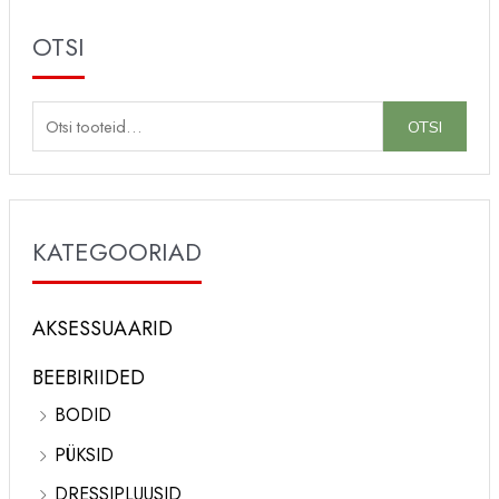
OTSI
O
OTSI
t
s
i
KATEGOORIAD
:
AKSESSUAARID
BEEBIRIIDED
BODID
PÜKSID
DRESSIPLUUSID