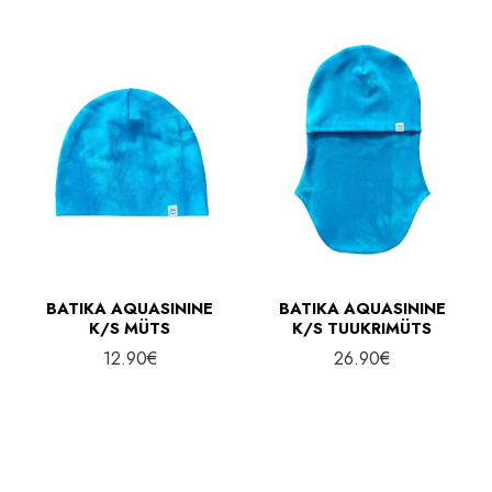
n
l
e
n
h
e
i
h
n
i
d
n
d
BATIKA AQUASININE
BATIKA AQUASININE
K/S MÜTS
K/S TUUKRIMÜTS
12.90
€
26.90
€