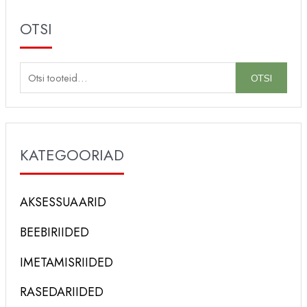
OTSI
O
OTSI
t
s
i
KATEGOORIAD
:
AKSESSUAARID
BEEBIRIIDED
IMETAMISRIIDED
RASEDARIIDED