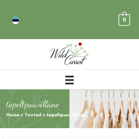
0
topeltpuuvillane
Home
Tooted
topeltpuuvillane