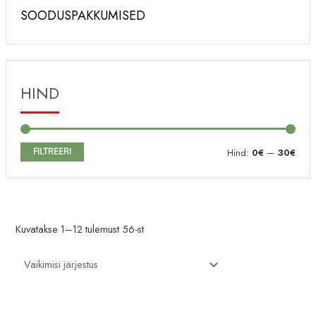
SOODUSPAKKUMISED
HIND
M
M
FILTREERI
Hind:
0€
—
30€
i
a
n
k
i
s
Kuvatakse 1–12 tulemust 56-st
m
i
a
m
a
a
l
a