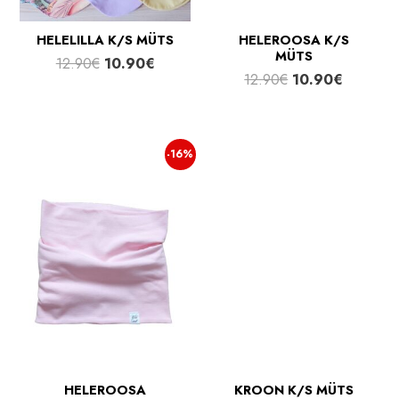
HELELILLA K/S MÜTS
HELEROOSA K/S
MÜTS
Algne
Praegune
12.90
€
10.90
€
Algne
Praegun
12.90
€
10.90
€
hind
hind
hind
hind
oli:
on:
oli:
on:
12.90€.
10.90€.
12.90€.
10.90€.
-16%
HELEROOSA
KROON K/S MÜTS