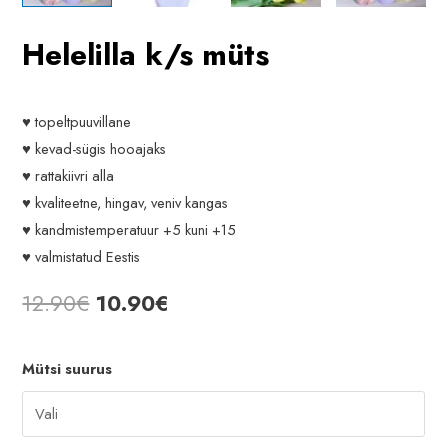
Helelilla k/s müts
♥ topeltpuuvillane
♥ kevad-sügis hooajaks
♥ rattakiivri alla
♥ kvaliteetne, hingav, veniv kangas
♥ kandmistemperatuur +5 kuni +15
♥ valmistatud Eestis
Algne
Praegune
12.90
€
10.90
€
hind
hind
Mütsi suurus
oli:
on:
12.90€.
10.90€.