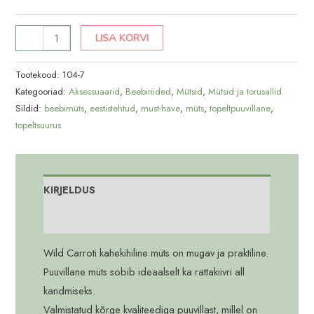
Helelilla
LISA KORVI
k/s
müts
Tootekood:
104-7
kogus
Kategooriad:
Aksessuaarid
,
Beebiriided
,
Mütsid
,
Mütsid ja torusallid
Sildid:
beebimüts
,
eestistehtud
,
must-have
,
müts
,
topeltpuuvillane
,
topeltsuurus
KIRJELDUS
Lisainfo
Wild Carroti kahekihiline müts on mugav ja praktiline.
Puuvillane müts sobib ideaalselt ka rattakiivri all
kandmiseks.
Valmistatud kõrge kvaliteediga puuvillast, millel on