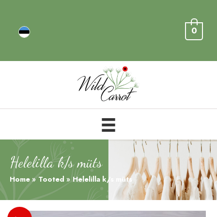
0
Helelilla k/s müts
Home
Tooted
Helelilla k/s müts