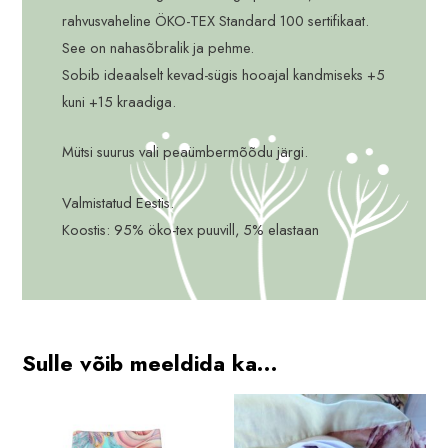
rahvusvaheline ÖKO-TEX Standard 100 sertifikaat.
See on nahasõbralik ja pehme.
Sobib ideaalselt kevad-sügis hooajal kandmiseks +5
kuni +15 kraadiga.
Mütsi suurus vali peaümbermõõdu järgi.
Valmistatud Eestis.
Koostis: 95% öko-tex puuvill, 5% elastaan
Sulle võib meeldida ka…