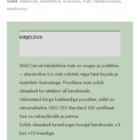
Sildid:
beebimüts
,
eestistehtud
,
must-have
,
müts
,
topeltpuuvillane
,
topeltsuurus
KIRJELDUS
Lisainfo
Wild Carroti kahekihiline müts on mugav ja praktiline
– ühevärviline k/s müts sobitub väga hästi kirjude ja
mustriliste õueriietega. Puuvillane müts sobib
ideaalselt ka rattakiivri all kandmiseks.
Valmistatud kõrge kvaliteediga puuvillast, millel on
rahvusvaheline ÖKO-TEX Standard 100 sertifikaat.
See on nahasõbralik ja pehme.
Sobib ideaalselt kevad-sügis hooajal kandmiseks +5
kuni +15 kraadiga.