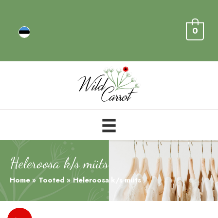
0
Heleroosa k/s müts
Home
Tooted
Heleroosa k/s müts