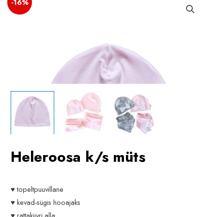
-16%
Heleroosa k/s müts
♥ topeltpuuvillane
♥ kevad-sügis hooajaks
♥ rattakiivri alla