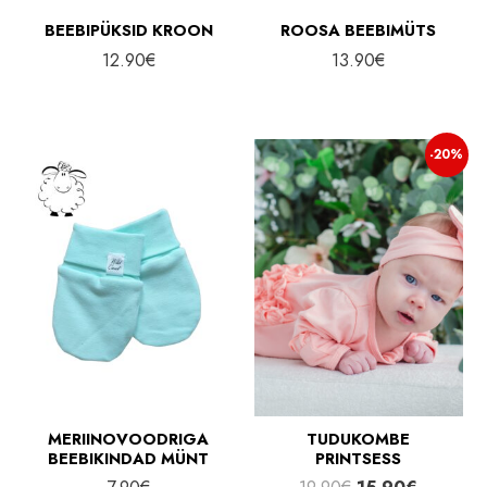
BEEBIPÜKSID KROON
ROOSA BEEBIMÜTS
12.90
€
13.90
€
-20%
MERIINOVOODRIGA
TUDUKOMBE
BEEBIKINDAD MÜNT
PRINTSESS
Algne
Praegun