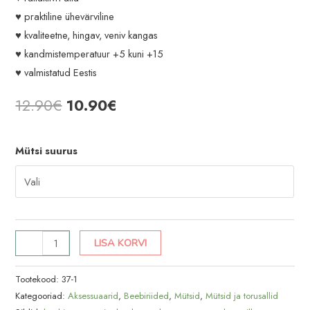
♥ praktiline ühevärviline
♥ kvaliteetne, hingav, veniv kangas
♥ kandmistemperatuur +5 kuni +15
♥ valmistatud Eestis
Algne
Praegune
12.90
€
10.90
€
hind
hind
Mütsi suurus
oli:
on:
12.90€.
10.90€.
Heleroosa
LISA KORVI
k/s
müts
Tootekood:
37-1
kogus
Kategooriad:
Aksessuaarid
,
Beebiriided
,
Mütsid
,
Mütsid ja torusallid