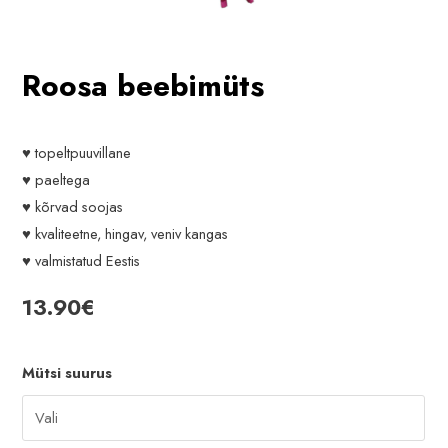
Roosa beebimüts
♥ topeltpuuvillane
♥ paeltega
♥ kõrvad soojas
♥ kvaliteetne, hingav, veniv kangas
♥ valmistatud Eestis
13.90
€
Mütsi suurus