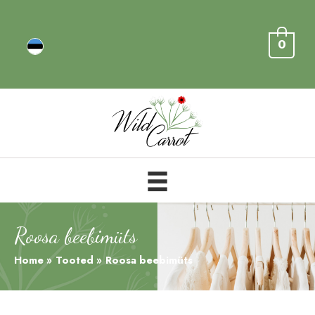
0
Roosa beebimüts
Home
Tooted
Roosa beebimüts