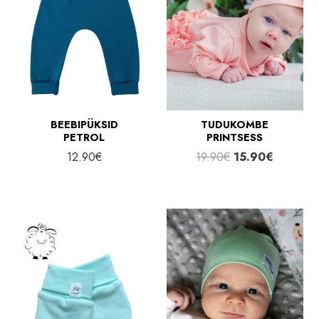
BEEBIPÜKSID
TUDUKOMBE
PETROL
PRINTSESS
Algne
Praegun
12.90
€
19.90
€
15.90
€
hind
hind
oli:
on:
19.90€.
15.90€.