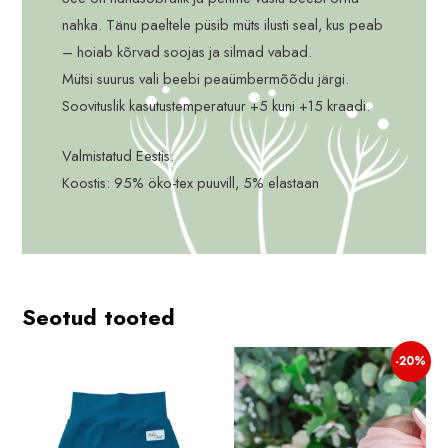
nahka. Tänu paeltele püsib müts ilusti seal, kus peab
– hoiab kõrvad soojas ja silmad vabad.
Mütsi suurus vali beebi peaümbermõõdu järgi.
Soovituslik kasutustemperatuur +5 kuni +15 kraadi.
Valmistatud Eestis.
Koostis: 95% öko-tex puuvill, 5% elastaan
Seotud tooted
-20%