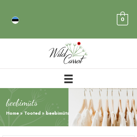
0
beebimüts
Home
Tooted
beebimüts