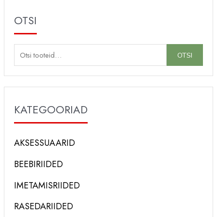
OTSI
O
OTSI
t
s
i
KATEGOORIAD
:
AKSESSUAARID
BEEBIRIIDED
IMETAMISRIIDED
RASEDARIIDED