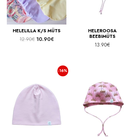
HELELILLA K/S MÜTS
HELEROOSA
BEEBIMÜTS
Algne
Praegune
12.90
€
10.90
€
13.90
€
hind
hind
oli:
on:
12.90€.
10.90€.
-16%