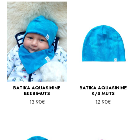
n
l
e
n
h
e
i
h
n
i
d
n
d
BATIKA AQUASININE
BATIKA AQUASININE
BEEBIMÜTS
K/S MÜTS
13.90
€
12.90
€