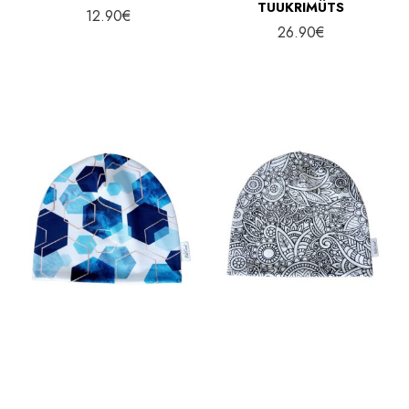
TUUKRIMÜTS
12.90
€
26.90
€
KUUSNURGAD K/S
MANDALA K/S MÜTS
MÜTS
12.90
€
12.90
€