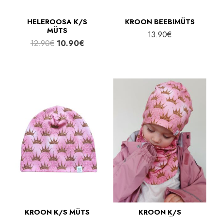
HELEROOSA K/S
KROON BEEBIMÜTS
MÜTS
13.90
€
Algne
Praegune
12.90
€
10.90
€
hind
hind
oli:
on:
12.90€.
10.90€.
KROON K/S MÜTS
KROON K/S