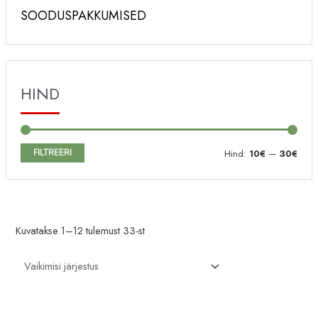
SOODUSPAKKUMISED
HIND
M
M
FILTREERI
Hind:
10€
—
30€
i
a
n
k
i
s
Kuvatakse 1–12 tulemust 33-st
m
i
a
m
a
a
l
a