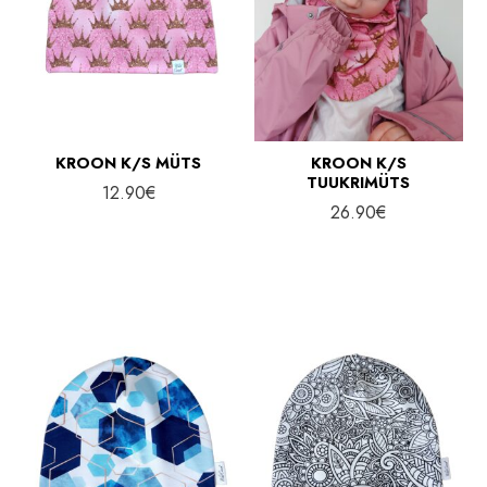
d
n
d
KROON K/S MÜTS
KROON K/S
TUUKRIMÜTS
12.90
€
26.90
€