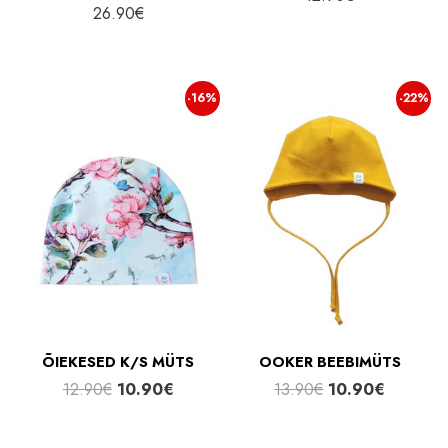
26.90
€
-16%
-22%
ÕIEKESED K/S MÜTS
OOKER BEEBIMÜTS
Algne
Praegune
Algne
Praegun
12.90
€
10.90
€
13.90
€
10.90
€
hind
hind
hind
hind
oli:
on:
oli:
on: