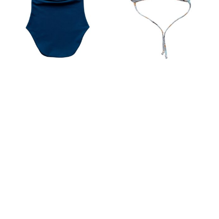
PETROL K/S
REBANE BEEBIMÜTS
TUUKRIMÜTS
13.90
€
26.90
€