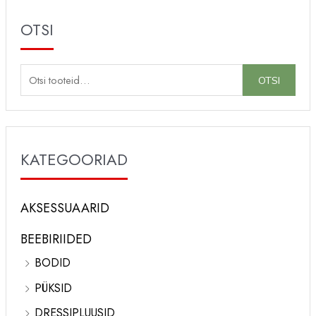
OTSI
O
OTSI
t
s
i
KATEGOORIAD
:
AKSESSUAARID
BEEBIRIIDED
BODID
PÜKSID
DRESSIPLUUSID