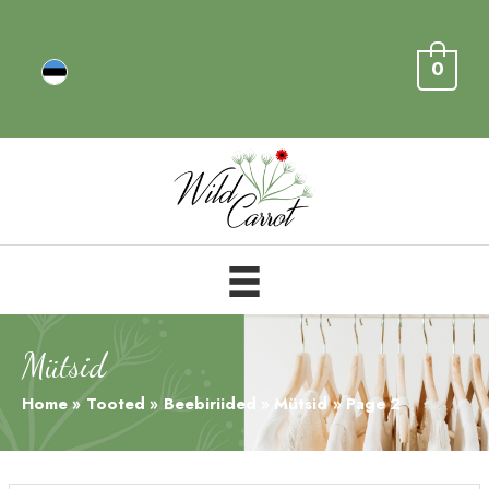
0
Mütsid
Home
Tooted
Beebiriided
Mütsid
Page 2