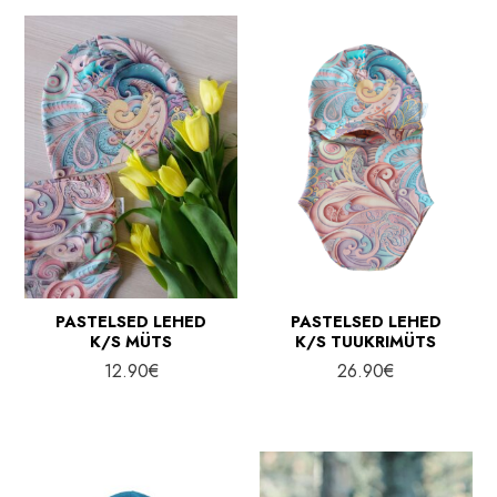
12.90€.
10.90€.
13.90€.
10.90€.
PASTELSED LEHED
PASTELSED LEHED
K/S MÜTS
K/S TUUKRIMÜTS
12.90
€
26.90
€