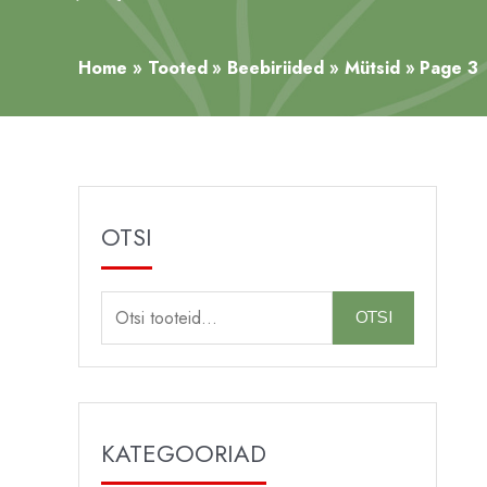
Home
Tooted
Beebiriided
Mütsid
Page 3
OTSI
O
OTSI
t
s
i
:
KATEGOORIAD