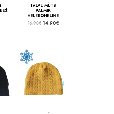
S
TALVE MÜTS
BEEŽ
PALMIK
HELEROHELINE
Algne
Praegune
16.90
€
14.90
€
hind
hind
oli:
on:
16.90€.
14.90€.