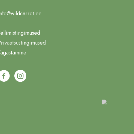
info@wildcarrot.ee
Tellimistingimused
Privaatsustingimused
Tagastamine