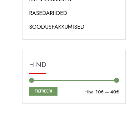
RASEDARIIDED
SOODUSPAKKUMISED
HIND
FILTREERI
M
M
Hind:
10€
—
40€
i
a
n
k
i
s
m
i