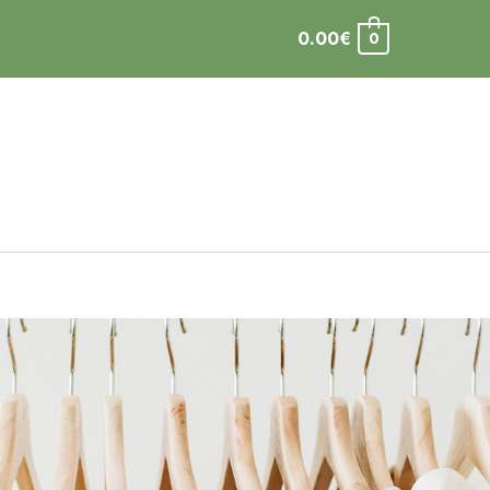
0.00
€
0