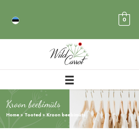
0
Kroon beebimüts
Home
Tooted
Kroon beebimüts