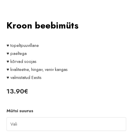
Kroon beebimüts
♥ topeltpuuvillane
♥ paeltega
♥ kõrvad soojas
♥ kvaliteetne, hingav, veniv kangas
♥ valmistatud Eestis
13.90
€
Mütsi suurus