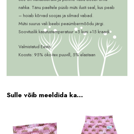
nahka. Tänu paeltele püsib müts ilusti seal, kus peab
– hoiab kõrvad soojas ja silmad vabad.
Mütsi suurus vali beebi peaümbermõõdu järgi.
Soovituslik kasutustemperatuur +5 kuni +15 kraadi.
Valmistatud Eestis.
Koostis: 95% öko-tex puuvill, 5% elastaan
Sulle võib meeldida ka…