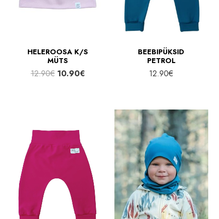
HELEROOSA K/S
BEEBIPÜKSID
MÜTS
PETROL
Algne
Praegune
12.90
€
10.90
€
12.90
€
hind
hind
oli:
on:
12.90€.
10.90€.